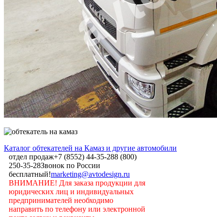
Каталог обтекателей на Камаз и другие автомобили
отдел продаж
+7 (8552) 44-35-28
8 (800)
250-35-28
Звонок по России
бесплатный!
marketing@avtodesign.ru
ВНИМАНИЕ! Для заказа продукции для
юридических лиц и индивидуальных
предпринимателей необходимо
направить по телефону или электронной