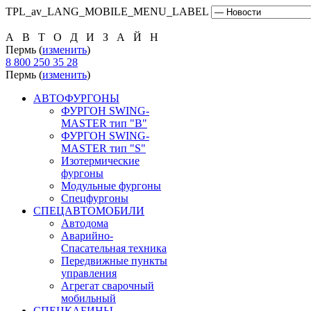
TPL_av_LANG_MOBILE_MENU_LABEL
А В Т О Д И З А Й Н
Пермь (
изменить
)
8 800 250 35 28
Пермь (
изменить
)
АВТОФУРГОНЫ
ФУРГОН SWING-
MASTER тип "B"
ФУРГОН SWING-
MASTER тип "S"
Изотермические
фургоны
Модульные фургоны
Спецфургоны
СПЕЦАВТОМОБИЛИ
Автодома
Аварийно-
Спасательная техника
Передвижные пункты
управления
Агрегат сварочный
мобильный
СПЕЦКАБИНЫ